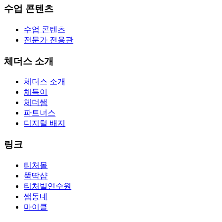
수업 콘텐츠
수업 콘텐츠
전문가 전용관
체더스 소개
체더스 소개
체득이
체더쌤
파트너스
디지털 배지
링크
티처몰
뚝딱샵
티처빌연수원
쌤동네
마이클