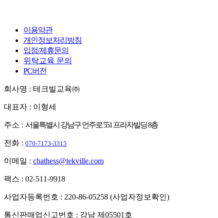
이용약관
개인정보처리방침
입점/제휴문의
위탁교육 문의
PC버전
회사명 : 테크빌교육㈜
대표자 : 이형세
주소 :
서울특별시 강남구 언주로 551 프라자빌딩 8층
전화 :
070-7173-3315
이메일 :
chathess@tekville.com
팩스 : 02-511-9918
사업자등록번호 : 220-86-05258
(사업자정보확인)
통신판매업신고번호 : 강남 제05501호