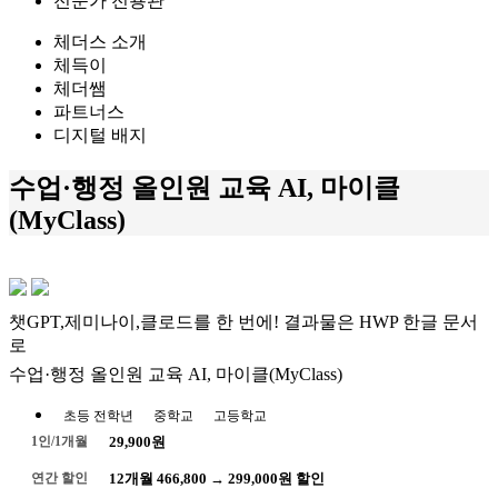
전문가 전용관
체더스 소개
체득이
체더쌤
파트너스
디지털 배지
수업·행정 올인원 교육 AI, 마이클
(MyClass)
챗GPT,제미나이,클로드를 한 번에! 결과물은 HWP 한글 문서
로
수업·행정 올인원 교육 AI, 마이클(MyClass)
초등 전학년
중학교
고등학교
1인/1개월
29,900원
연간 할인
12개월 466,800 → 299,000원 할인