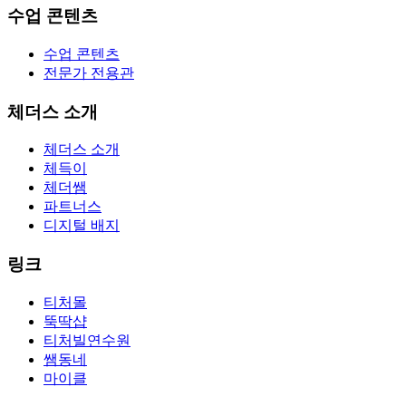
수업 콘텐츠
수업 콘텐츠
전문가 전용관
체더스 소개
체더스 소개
체득이
체더쌤
파트너스
디지털 배지
링크
티처몰
뚝딱샵
티처빌연수원
쌤동네
마이클