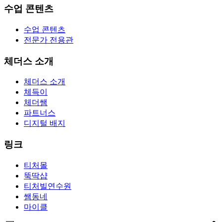
수업 콘텐츠
수업 콘텐츠
전문가 전용관
체더스 소개
체더스 소개
체득이
체더쌤
파트너스
디지털 배지
링크
티처몰
뚝딱샵
티처빌연수원
쌤동네
마이클