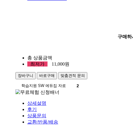
구매하
총 상품금액
최저가
11,000
원
장바구니
바로구매
맞춤견적 문의
학습지원 SW 에듀집 자료
2
상세설명
후기
상품문의
교환/반품/배송