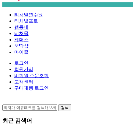
티처빌연수원
티처빌프로
쌤동네
티처몰
체더스
뚝딱샵
마이클
로그인
회원가입
비회원 주문조회
고객센터
구매대행 로그인
검색
최근 검색어