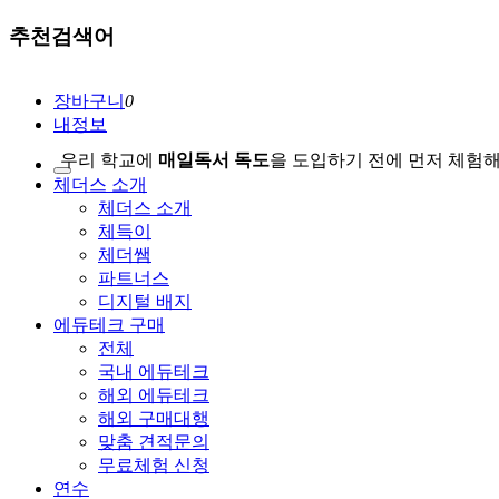
추천검색어
장바구니
0
내정보
우리 학교에
매일독서 독도
을 도입하기 전에 먼저 체험
체더스 소개
체더스 소개
체득이
체더쌤
파트너스
디지털 배지
에듀테크 구매
전체
국내 에듀테크
해외 에듀테크
해외 구매대행
맞춤 견적문의
무료체험 신청
연수