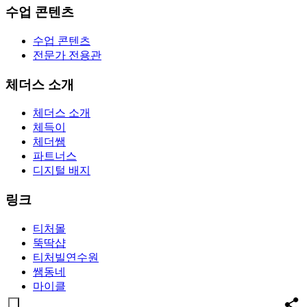
수업 콘텐츠
수업 콘텐츠
전문가 전용관
체더스 소개
체더스 소개
체득이
체더쌤
파트너스
디지털 배지
링크
티처몰
뚝딱샵
티처빌연수원
쌤동네
마이클