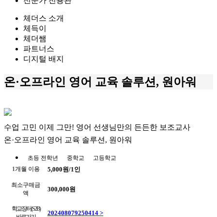
전문가 전용관
체더스 소개
체득이
체더쌤
파트너스
디지털 배지
온·오프라인 영어 교육 솔루션, 원아워
수업 고민 이제 그만! 영어 선생님만의 든든한 보조교사
온·오프라인 영어 교육 솔루션, 원아워
초등 전학년
중학교
고등학교
1개월 이용
5,000원/1인
최소구매금
300,000원
액
학교장터(S2B)
202408079250414 >
바로가기