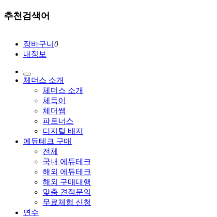
추천검색어
장바구니
0
내정보
체더스 소개
체더스 소개
체득이
체더쌤
파트너스
디지털 배지
에듀테크 구매
전체
국내 에듀테크
해외 에듀테크
해외 구매대행
맞춤 견적문의
무료체험 신청
연수