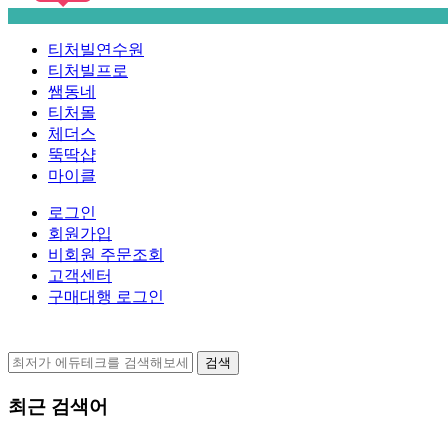
티처빌연수원
티처빌프로
쌤동네
티처몰
체더스
뚝딱샵
마이클
로그인
회원가입
비회원 주문조회
고객센터
구매대행 로그인
검색
최근 검색어