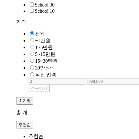
School 30
School 10
가격
전체
~1만원
1~5만원
5~15만원
15~30만원
30만원~
직접 입력
적용하기
초기화
총
개
추천순
추천순